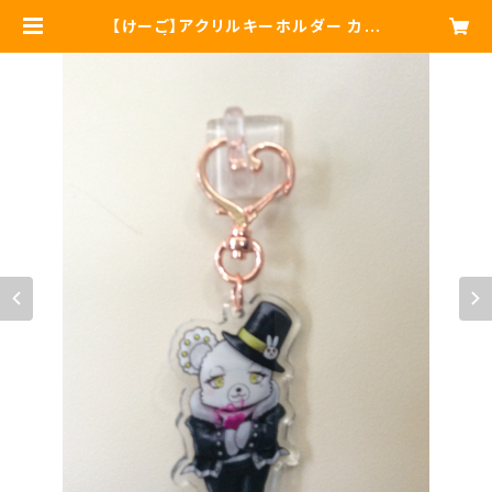
【けーご】アクリルキーホルダー カラ
ー | Mellivora capensis