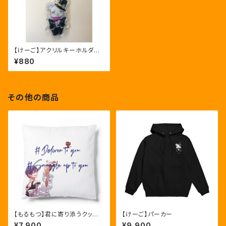
【けーご】アクリルキーホルダー
カラー
¥880
その他の商品
【もるもつ】君に寄り添うクッショ
【けーご】パーカー
ン
¥7,900
¥9,900