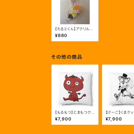
【たるとくん】アクリルキ
ーホルダー
¥880
その他の商品
【もるもつ】とまもつクッ
【けーご】くまクッ
ション
A
¥7,900
¥7,900