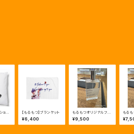
ション
【もるもつ】ブランケット
もるもつオリジナルフレ
もるも
グランス『snuggle up
グランス
¥6,400
¥9,500
¥7,5
to you』100ml
to yo