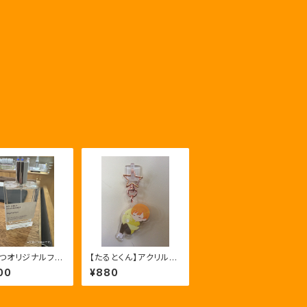
つオリジナルフレ
【たるとくん】アクリルキ
『snuggle up
ーホルダー
00
¥880
u』50ml